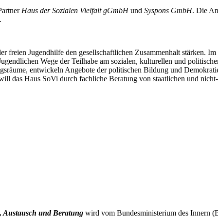
Partner
Haus der Sozialen Vielfalt gGmbH
und
Syspons GmbH
. Die An
n.
der freien Jugendhilfe den gesellschaftlichen Zusammenhalt stärken. Im 
endlichen Wege der Teilhabe am sozialen, kulturellen und politischen
nungsräume, entwickeln Angebote der politischen Bildung und Demokra
l das Haus SoVi durch fachliche Beratung von staatlichen und nicht-sta
, Austausch und Beratung
wird vom Bundesministerium des Innern (B